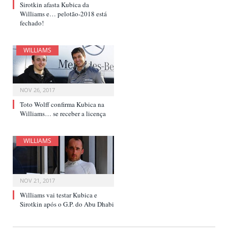
Sirotkin afasta Kubica da
Williams e… pelotão-2018 está
fechado!
WILLIAMS
NOV 26, 2017
Toto Wolff confirma Kubica na
Williams… se receber a licença
WILLIAMS
NOV 21, 2017
Williams vai testar Kubica e
Sirotkin após o G.P. do Abu Dhabi