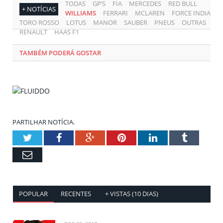
TODAS
GP’S
FIA
MERCEDES
RED BULL
+ NOTÍCIAS
WILLIAMS
FERRARI
MCLAREN
FORCE INDIA
TORO ROSSO
LOTUS
MANOR
SAUBER
PNEUS
OUTRAS
RENAULT
HAAS F1
TAMBÉM PODERÁ GOSTAR
PARTILHAR NOTÍCIA.
Twitter
Facebook
Google+
Pinterest
LinkedIn
Tumblr
Email
POPULAR
RECENTES
+ VISTAS (10 DIAS)