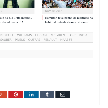
17
NOV 30, 2017
ala da sua «luta interna»
Hamilton teve banho de multidão na
r e abandonar a F1!
habitual festa das torres Petronas!
RED BULL
WILLIAMS
FERRARI
MCLAREN
FORCE INDIA
SAUBER
PNEUS
OUTRAS
RENAULT
HAAS F1
ok
Google+
Pinterest
LinkedIn
Tumblr
Email