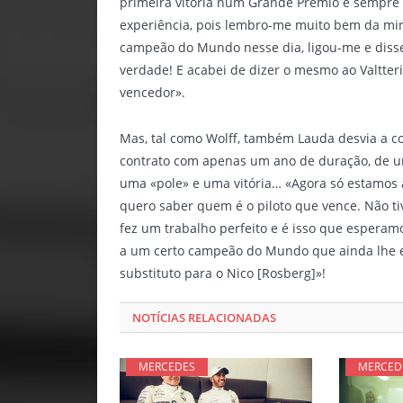
primeira vitória num Grande Prémio é sempre a 
experiência, pois lembro-me muito bem da minha
campeão do Mundo nesse dia, ligou-me e disse-
verdade! E acabei de dizer o mesmo ao Valtteri
vencedor».
Mas, tal como Wolff, também Lauda desvia a 
contrato com apenas um ano de duração, de um
uma «pole» e uma vitória… «Agora só estamos 
quero saber quem é o piloto que vence. Não ti
fez um trabalho perfeito e é isso que espera
a um certo campeão do Mundo que ainda lhe e
substituto para o Nico [Rosberg]»!
NOTÍCIAS RELACIONADAS
MERCEDES
MERCED