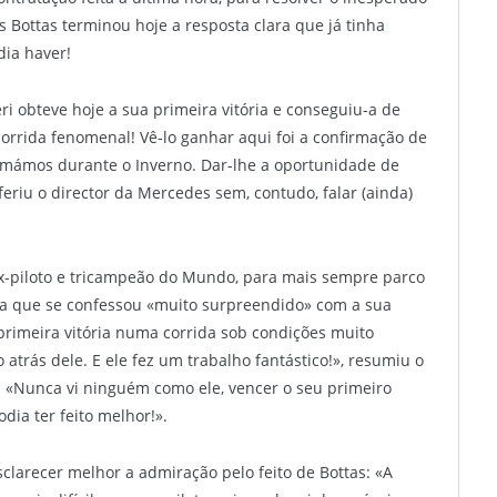
 Bottas terminou hoje a resposta clara que já tinha
ia haver!
eri obteve hoje a sua primeira vitória e conseguiu-a de
rrida fenomenal! Vê-lo ganhar aqui foi a confirmação de
omámos durante o Inverno. Dar-lhe a oportunidade de
feriu o director da Mercedes sem, contudo, falar (ainda)
 ex-piloto e tricampeão do Mundo, para mais sempre parco
uda que se confessou «muito surpreendido» com a sua
primeira vitória numa corrida sob condições muito
atrás dele. E ele fez um trabalho fantástico!», resumiu o
 «Nunca vi ninguém como ele, vencer o seu primeiro
ia ter feito melhor!».
sclarecer melhor a admiração pelo feito de Bottas: «A