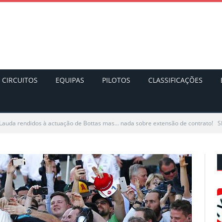
CIRCUITOS
EQUIPAS
PILOTOS
CLASSIFICAÇÕES
 Lauda rendidos à actuação de Bottas mas… nada sobre extensão de contrato!
S