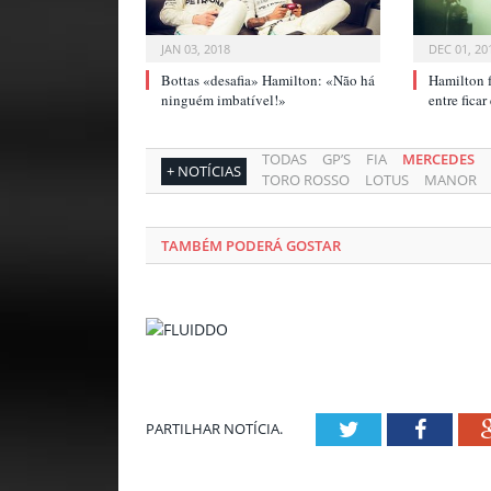
JAN 03, 2018
DEC 01, 20
Bottas «desafia» Hamilton: «Não há
Hamilton f
ninguém imbatível!»
entre fica
TODAS
GP’S
FIA
MERCEDES
+ NOTÍCIAS
TORO ROSSO
LOTUS
MANOR
TAMBÉM PODERÁ GOSTAR
Twitter
Facebo
PARTILHAR NOTÍCIA.