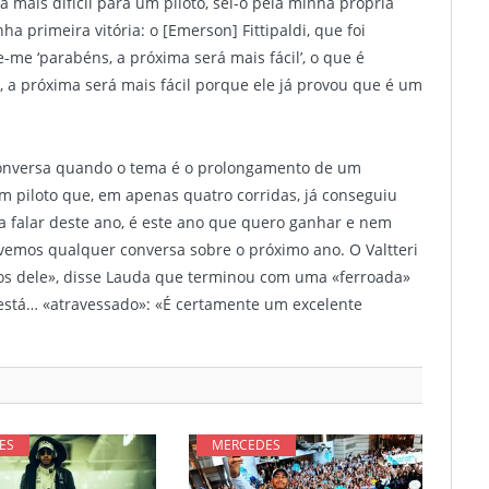
mais difícil para um piloto, sei-o pela minha própria
 primeira vitória: o [Emerson] Fittipaldi, que foi
me ‘parabéns, a próxima será mais fácil’, o que é
, a próxima será mais fácil porque ele já provou que é um
conversa quando o tema é o prolongamento de um
 piloto que, em apenas quatro corridas, já conseguiu
a falar deste ano, é este ano que quero ganhar e nem
vemos qualquer conversa sobre o próximo ano. O Valtteri
mos dele», disse Lauda que terminou com uma «ferroada»
stá… «atravessado»: «É certamente um excelente
ES
MERCEDES