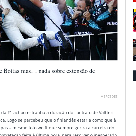
de Bottas mas… nada sobre extensão de
MERCEDES
da F1 achou estranha a duração do contrato de Valtteri
ca. Logo se percebeu que o finlandês estaria como que à
ipas – mesmo toto wolff que sempre gerira a carreira do
ntratação feita à última hora, para resolver o inesperado