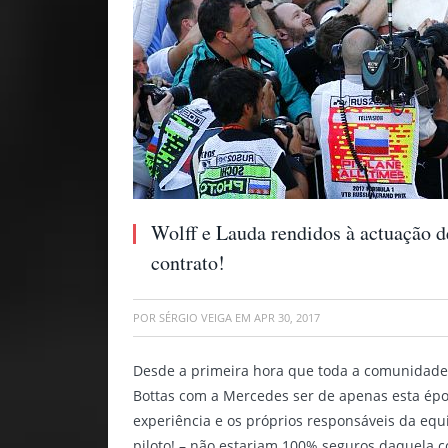
Wolff e Lauda rendidos à actuação 
contrato!
POR
SÉRGIO VEIGA
EM
APR 30, 2017
Desde a primeira hora que toda a comunidade 
Bottas com a Mercedes ser de apenas esta épo
experiência e os próprios responsáveis da equ
piloto! – não estariam 100% seguros daquela co