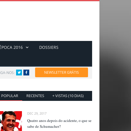
ÉPOCA 2016
DOSSIERS
NEWSLETTER GRÁTIS
IGA-NOS:
Twitter
Facebook
POPULAR
RECENTES
+ VISTAS (10 DIAS)
DEC 29, 2017
Quatro anos depois do acidente, o que se
sabe de Schumacher?