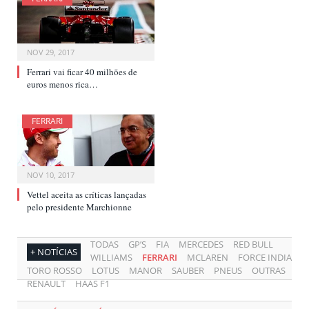
NOV 29, 2017
Ferrari vai ficar 40 milhões de
euros menos rica…
FERRARI
NOV 10, 2017
Vettel aceita as críticas lançadas
pelo presidente Marchionne
TODAS
GP’S
FIA
MERCEDES
RED BULL
+ NOTÍCIAS
WILLIAMS
FERRARI
MCLAREN
FORCE INDIA
TORO ROSSO
LOTUS
MANOR
SAUBER
PNEUS
OUTRAS
RENAULT
HAAS F1