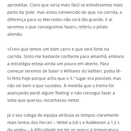
aproveitar. Claro que seria mais fácil se estivéssemos mais
perto da ‘pole’, mas estou convencido de que, na corrida, a
diferença para os Mercedes não será tão grande. E aí
veremos o que conseguimos fazer», referiu o piloto
alemão.
«Creio que temos um bom carro e que será forte na
corrida. Sinto-me bastante confiante para amanhã, embora
a estratégia esteja ainda um pouco em aberto. Para
começar teremos de bater o Williams do Valtteri, podia tê-
lo feito hoje porque acho que o 3.º lugar era possível, mas
não sei bem o que sucedeu. À medida que o treino foi
avançando perdi algum ‘feeling’ e não consegui fazer a
volta que queria», reconheceu Vettel.
Já o seu colega de equipa atribuía os tempos claramente
mais lentos dos Ferrari – Vettel a 0,8 s e Raikkonen a 1,2 s
da «pole» – à dificuldade em ter os pneus à temperatura