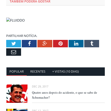
TAMBÉM PODERÁ GOSTAR
PARTILHAR NOTÍCIA.
Twitter
Facebook
Google+
Pinterest
LinkedIn
Tumblr
Email
POPULAR
RECENTES
+ VISTAS (10 DIAS)
DEC 29, 2017
Quatro anos depois do acidente, o que se sabe de
Schumacher?
DEC 12, 2017