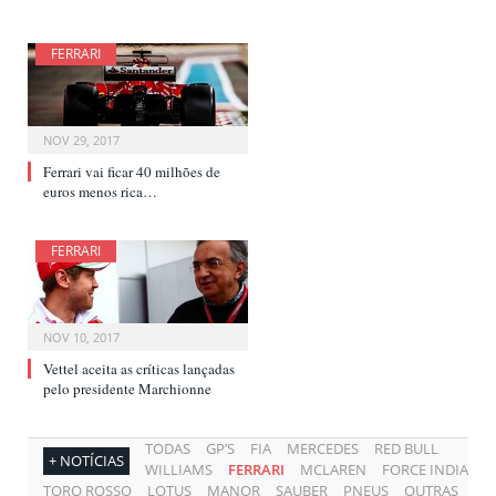
FERRARI
NOV 29, 2017
Ferrari vai ficar 40 milhões de
euros menos rica…
FERRARI
NOV 10, 2017
Vettel aceita as críticas lançadas
pelo presidente Marchionne
TODAS
GP’S
FIA
MERCEDES
RED BULL
+ NOTÍCIAS
WILLIAMS
FERRARI
MCLAREN
FORCE INDIA
TORO ROSSO
LOTUS
MANOR
SAUBER
PNEUS
OUTRAS