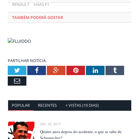
RENAULT
HAAS F1
TAMBÉM PODERÁ GOSTAR
PARTILHAR NOTÍCIA.
Twitter
Facebook
Google+
Pinterest
LinkedIn
Tumblr
Email
POPULAR
RECENTES
+ VISTAS (10 DIAS)
DEC 29, 2017
Quatro anos depois do acidente, o que se sabe de
Schumacher?