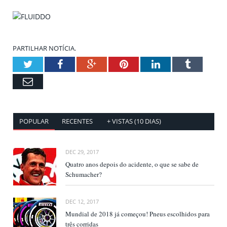
PARTILHAR NOTÍCIA.
Twitter
Facebook
Google+
Pinterest
LinkedIn
Tumblr
Email
POPULAR
RECENTES
+ VISTAS (10 DIAS)
DEC 29, 2017
Quatro anos depois do acidente, o que se sabe de
Schumacher?
DEC 12, 2017
Mundial de 2018 já começou! Pneus escolhidos para
três corridas