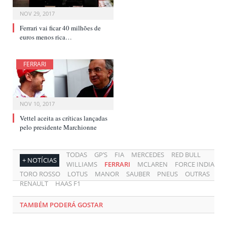
NOV 29, 2017
Ferrari vai ficar 40 milhões de
euros menos rica…
FERRARI
NOV 10, 2017
Vettel aceita as críticas lançadas
pelo presidente Marchionne
TODAS
GP’S
FIA
MERCEDES
RED BULL
+ NOTÍCIAS
WILLIAMS
FERRARI
MCLAREN
FORCE INDIA
TORO ROSSO
LOTUS
MANOR
SAUBER
PNEUS
OUTRAS
RENAULT
HAAS F1
TAMBÉM PODERÁ GOSTAR