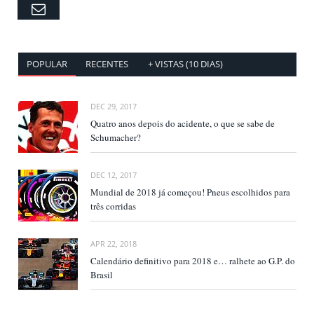
Email
POPULAR
RECENTES
+ VISTAS (10 DIAS)
DEC 29, 2017
Quatro anos depois do acidente, o que se sabe de
Schumacher?
DEC 12, 2017
Mundial de 2018 já começou! Pneus escolhidos para
três corridas
APR 22, 2018
Calendário definitivo para 2018 e… ralhete ao G.P. do
Brasil