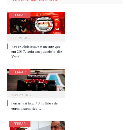
FERRARI
DEC 15, 2017
«Se evoluíssemos o mesmo que
em 2017, seria um passeio!», diz
Vettel
FERRARI
NOV 29, 2017
Ferrari vai ficar 40 milhões de
euros menos rica…
FERRARI