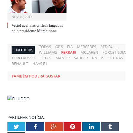
NOV 10, 2017
Vettel aceita as críticas lançadas
pelo presidente Marchionne
TODAS
GP’S
FIA
MERCEDES
RED BULL
+ NOTÍCIAS
WILLIAMS
FERRARI
MCLAREN
FORCE INDIA
TORO ROSSO
LOTUS
MANOR
SAUBER
PNEUS
OUTRAS
RENAULT
HAAS F1
TAMBÉM PODERÁ GOSTAR
PARTILHAR NOTÍCIA.
Twitter
Facebook
Google+
Pinterest
LinkedIn
Tumblr