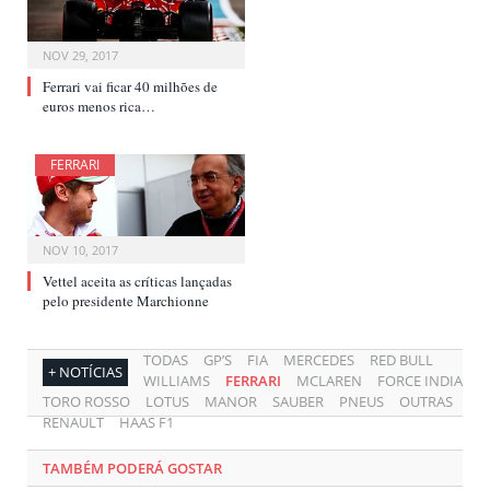
NOV 29, 2017
Ferrari vai ficar 40 milhões de
euros menos rica…
FERRARI
NOV 10, 2017
Vettel aceita as críticas lançadas
pelo presidente Marchionne
TODAS
GP’S
FIA
MERCEDES
RED BULL
+ NOTÍCIAS
WILLIAMS
FERRARI
MCLAREN
FORCE INDIA
TORO ROSSO
LOTUS
MANOR
SAUBER
PNEUS
OUTRAS
RENAULT
HAAS F1
TAMBÉM PODERÁ GOSTAR