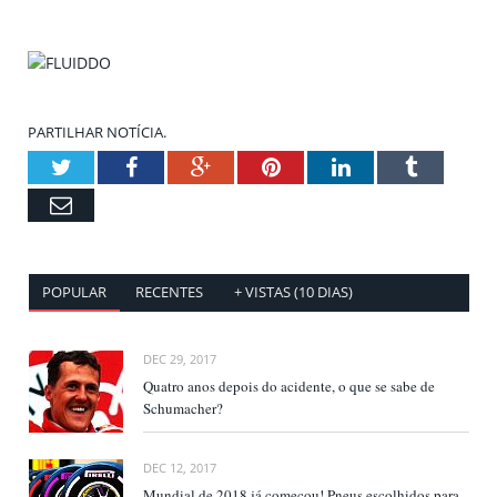
PARTILHAR NOTÍCIA.
Twitter
Facebook
Google+
Pinterest
LinkedIn
Tumblr
Email
POPULAR
RECENTES
+ VISTAS (10 DIAS)
DEC 29, 2017
Quatro anos depois do acidente, o que se sabe de
Schumacher?
DEC 12, 2017
Mundial de 2018 já começou! Pneus escolhidos para