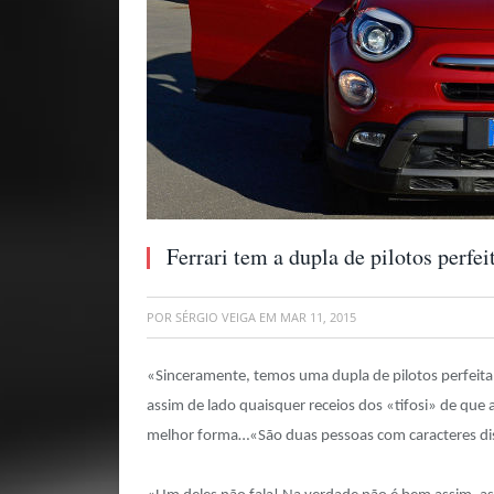
Ferrari tem a dupla de pilotos perfei
POR
SÉRGIO VEIGA
EM
MAR 11, 2015
«Sinceramente, temos uma dupla de pilotos perfeita!
assim de lado quaisquer receios dos «tifosi» de que 
melhor forma…«São duas pessoas com caracteres dis