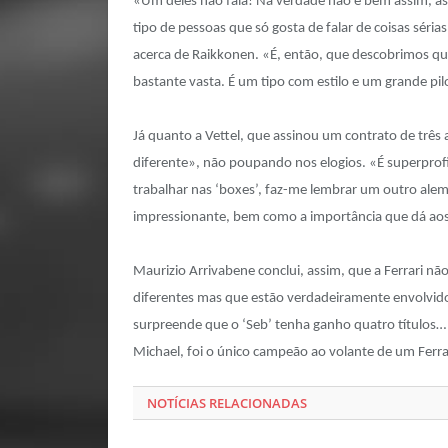
«Um deles não fala! Na verdade não é bem assim, a
tipo de pessoas que só gosta de falar de coisas sér
acerca de Raikkonen. «É, então, que descobrimos qu
bastante vasta. É um tipo com estilo e um grande pil
Já quanto a Vettel, que assinou um contrato de três a
diferente», não poupando nos elogios. «É superprof
trabalhar nas ‘boxes’, faz-me lembrar um outro ale
impressionante, bem como a importância que dá aos 
Maurizio Arrivabene conclui, assim, que a Ferrari não
diferentes mas que estão verdadeiramente envolvidos
surpreende que o ‘Seb’ tenha ganho quatro títulos
Michael, foi o único campeão ao volante de um Ferra
NOTÍCIAS RELACIONADAS