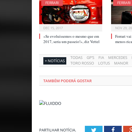
FERRARI
FERRARI
DEC 15, 2017
NOV 29, 2
«Se evoluíssemos o mesmo que em
Ferrari va
2017, seria um passeio!», diz Vettel
menos ri
TODAS
GP’S
FIA
MERCEDES
+ NOTÍCIAS
TORO ROSSO
LOTUS
MANOR
TAMBÉM PODERÁ GOSTAR
Twitter
Facebo
PARTILHAR NOTÍCIA.