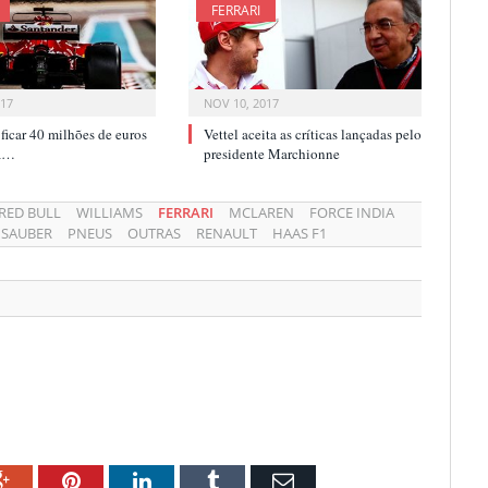
FERRARI
017
NOV 10, 2017
i ficar 40 milhões de euros
Vettel aceita as críticas lançadas pelo
ca…
presidente Marchionne
RED BULL
WILLIAMS
FERRARI
MCLAREN
FORCE INDIA
SAUBER
PNEUS
OUTRAS
RENAULT
HAAS F1
ok
Google+
Pinterest
LinkedIn
Tumblr
Email