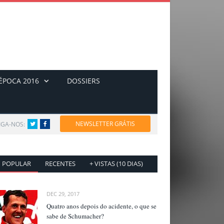
ÉPOCA 2016
DOSSIERS
NEWSLETTER GRÁTIS
IGA-NOS:
Twitter
Facebook
POPULAR
RECENTES
+ VISTAS (10 DIAS)
DEC 29, 2017
Quatro anos depois do acidente, o que se
sabe de Schumacher?