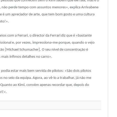
s pessoas que conhecem bem o Kimi sabem que ele fala, mas é o
ias, não perde tempo com assuntos menores», explica Arrivabene
e é um apreciador de arte, que tem bom gosto e uma cultura
oto!».
nos com a Ferrari, o director da Ferrari diz que é «bastante
issional e, por vezes, impressiona-me porque, quando o vejo
mão [Michael Schumacher]. O seu nível de concentração é
mais ínfimos detalhes no carro».
 podia estar mais bem servida de pilotos: «São dois pilotos
 no seio da equipa. Agora, ao vê-lo a trabalhar, já não me
… Quanto ao Kimi, convém apenas recordar que, depois do
ri!».