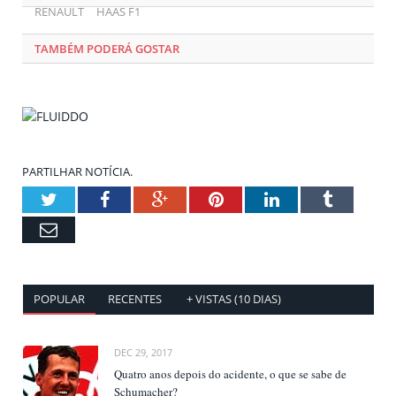
RENAULT
HAAS F1
TAMBÉM PODERÁ GOSTAR
PARTILHAR NOTÍCIA.
Twitter
Facebook
Google+
Pinterest
LinkedIn
Tumblr
Email
POPULAR
RECENTES
+ VISTAS (10 DIAS)
DEC 29, 2017
Quatro anos depois do acidente, o que se sabe de
Schumacher?