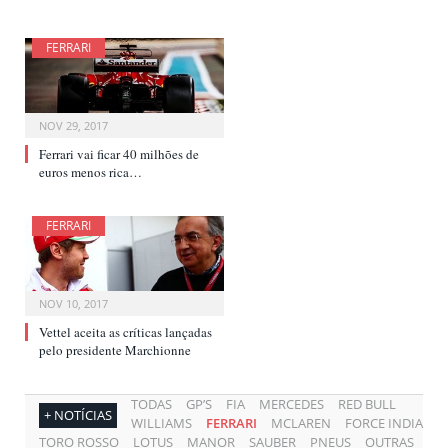
FERRARI
NOV 29, 2017
Ferrari vai ficar 40 milhões de
euros menos rica…
FERRARI
NOV 10, 2017
Vettel aceita as críticas lançadas
pelo presidente Marchionne
TODAS
GP’S
FIA
MERCEDES
RED BULL
+ NOTÍCIAS
WILLIAMS
FERRARI
MCLAREN
FORCE INDIA
TORO ROSSO
LOTUS
MANOR
SAUBER
PNEUS
OUTRAS