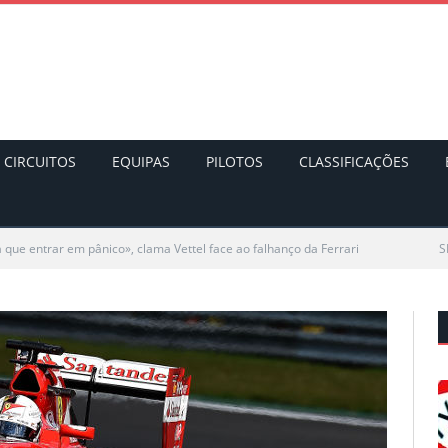
CIRCUITOS
EQUIPAS
PILOTOS
CLASSIFICAÇÕES
 que entrar em pânico», clama Vettel face ao falhanço da Ferrari
S