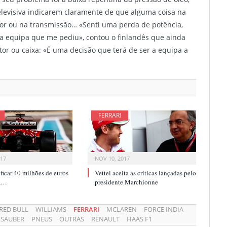
elevisiva indicarem claramente de que alguma coisa na
or ou na transmissão… «Senti uma perda de potência,
i a equipa que me pediu», contou o finlandês que ainda
tor ou caixa: «É uma decisão que terá de ser a equipa a
FERRARI
017
NOV 10, 2017
i ficar 40 milhões de euros
Vettel aceita as críticas lançadas pelo
ca…
presidente Marchionne
RED BULL
WILLIAMS
FERRARI
MCLAREN
FORCE INDIA
SAUBER
PNEUS
OUTRAS
RENAULT
HAAS F1