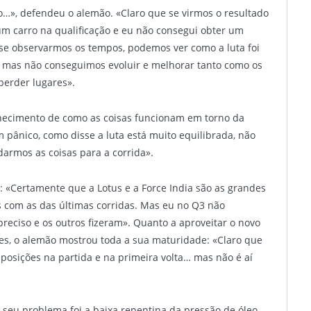
o…», defendeu o alemão. «Claro que se virmos o resultado
 um carro na qualificação e eu não consegui obter um
 se observarmos os tempos, podemos ver como a luta foi
 mas não conseguimos evoluir e melhorar tanto como os
perder lugares».
hecimento de como as coisas funcionam em torno da
pânico, como disse a luta está muito equilibrada, não
rmos as coisas para a corrida».
ão: «Certamente que a Lotus e a Force India são as grandes
 com as das últimas corridas. Mas eu no Q3 não
reciso e os outros fizeram». Quanto a aproveitar o novo
es, o alemão mostrou toda a sua maturidade: «Claro que
posições na partida e na primeira volta… mas não é aí
seu problema foi a baixa repentina da pressão de óleo,