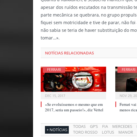
apesar dos ruídos escutados na transmissão t
parte mecânica se quebrara, no grupo propuls
fiquei sem motricidade e tive de parar, não fo
não sabia se teria de haver substituição do mo
tomar…».
NOTÍCIAS RELACIONADAS
FERRARI
FERRARI
DEC 15, 2017
NOV 29, 2
«Se evoluíssemos o mesmo que em
Ferrari va
2017, seria um passeio!», diz Vettel
menos ri
TODAS
GP’S
FIA
MERCEDES
+ NOTÍCIAS
TORO ROSSO
LOTUS
MANOR