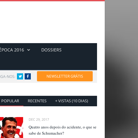
ÉPOCA 2016
DOSSIERS
NEWSLETTER GRÁTIS
IGA-NOS:
Twitter
Facebook
POPULAR
RECENTES
+ VISTAS (10 DIAS)
DEC 29, 2017
Quatro anos depois do acidente, o que se
sabe de Schumacher?