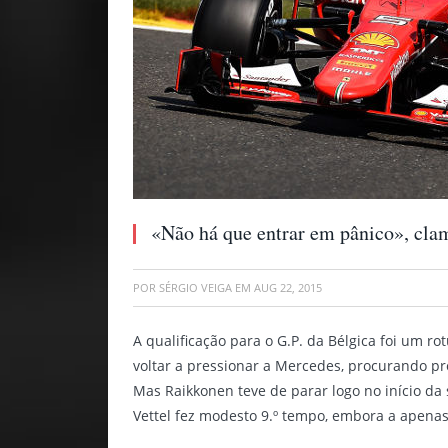
«Não há que entrar em pânico», clam
POR
SÉRGIO VEIGA
EM
AUG 22, 2015
A qualificação para o G.P. da Bélgica foi um r
voltar a pressionar a Mercedes, procurando pro
Mas Raikkonen teve de parar logo no início d
Vettel fez modesto 9.º tempo, embora a apenas…