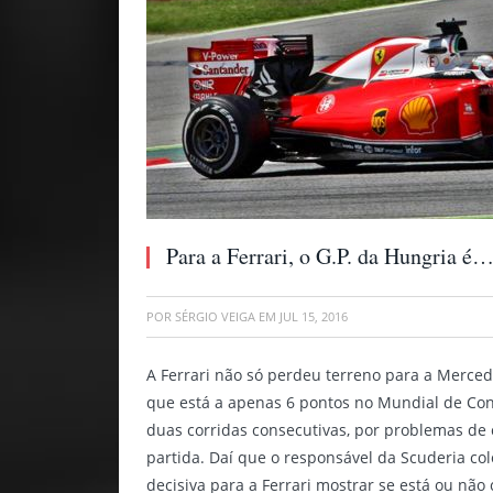
Para a Ferrari, o G.P. da Hungria é
POR
SÉRGIO VEIGA
EM
JUL 15, 2016
A Ferrari não só perdeu terreno para a Merced
que está a apenas 6 pontos no Mundial de Const
duas corridas consecutivas, por problemas de 
partida. Daí que o responsável da Scuderia co
decisiva para a Ferrari mostrar se está ou não 