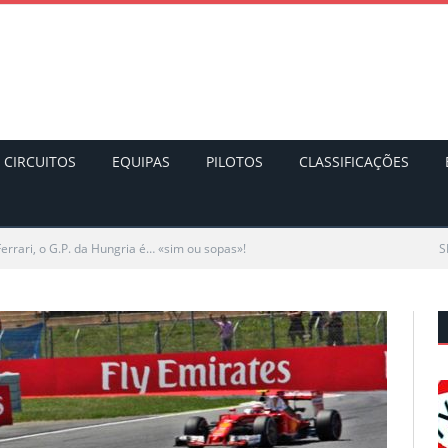
CIRCUITOS
EQUIPAS
PILOTOS
CLASSIFICAÇÕES
Ferrari, o G.P. da Hungria é… «sim ou sopas»!
S