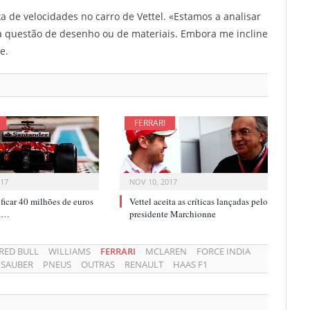
a de velocidades no carro de Vettel. «Estamos a analisar
 questão de desenho ou de materiais. Embora me incline
e.
FERRARI
017
NOV 10, 2017
i ficar 40 milhões de euros
Vettel aceita as críticas lançadas pelo
ca…
presidente Marchionne
RED BULL
WILLIAMS
FERRARI
MCLAREN
FORCE INDIA
SAUBER
PNEUS
OUTRAS
RENAULT
HAAS F1