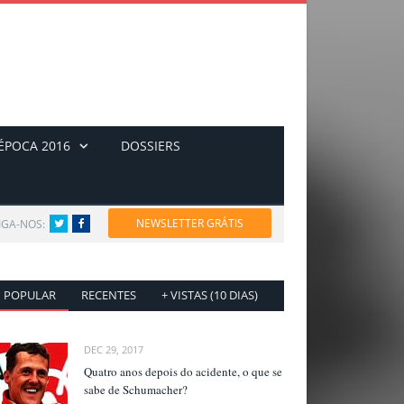
ÉPOCA 2016
DOSSIERS
NEWSLETTER GRÁTIS
IGA-NOS:
Twitter
Facebook
POPULAR
RECENTES
+ VISTAS (10 DIAS)
DEC 29, 2017
Quatro anos depois do acidente, o que se
sabe de Schumacher?