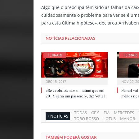
Algo que o preocupa têm sido as falhas da caix
cuidadosamente o problema para ver se é uma
para esta última hipótese», declarou Arrivaben
NOTÍCIAS RELACIONADAS
FERRARI
FERRARI
DEC 15, 2017
NOV 29, 2
«Se evoluíssemos o mesmo que em
Ferrari va
2017, seria um passeio!», diz Vettel
menos ri
TODAS
GP’S
FIA
MERCEDES
+ NOTÍCIAS
TORO ROSSO
LOTUS
MANOR
TAMBÉM PODERÁ GOSTAR