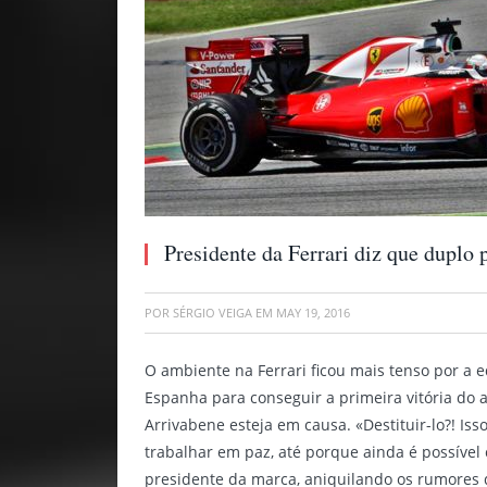
Presidente da Ferrari diz que duplo
POR
SÉRGIO VEIGA
EM
MAY 19, 2016
O ambiente na Ferrari ficou mais tenso por a 
Espanha para conseguir a primeira vitória do 
Arrivabene esteja em causa. «Destituir-lo?! Is
trabalhar em paz, até porque ainda é possível 
presidente da marca, aniquilando os rumores 