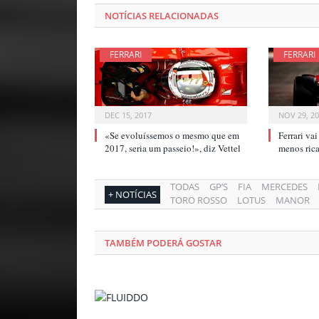
NOTÍCIAS RELACIONADAS
FERRARI
FERRARI
DEC 15, 2017
NOV 29, 2
«Se evoluíssemos o mesmo que em
Ferrari va
2017, seria um passeio!», diz Vettel
menos ri
TODAS
GP’S
FIA
MERCEDES
+ NOTÍCIAS
TORO ROSSO
LOTUS
MANOR
TAMBÉM PODERÁ GOSTAR