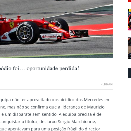
 pódio foi… oportunidade perdida!
FERRARI
equipa não ter aproveitado o «suicídio» dos Mercedes em
ano, mas não se confirma que a liderança de Maurizio
so é um disparate sem sentido! A equipa precisa é de
conquistar o título», declarou Sergio Marchionne,
que apontavam para uma posição frágil do director