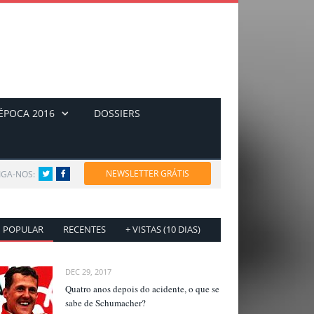
ÉPOCA 2016
DOSSIERS
NEWSLETTER GRÁTIS
IGA-NOS:
Twitter
Facebook
POPULAR
RECENTES
+ VISTAS (10 DIAS)
DEC 29, 2017
Quatro anos depois do acidente, o que se
sabe de Schumacher?