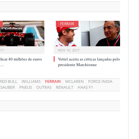
FERRARI
017
NOV 10, 2017
i ficar 40 milhões de euros
Vettel aceita as críticas lançadas pelo
ca…
presidente Marchionne
RED BULL
WILLIAMS
FERRARI
MCLAREN
FORCE INDIA
SAUBER
PNEUS
OUTRAS
RENAULT
HAAS F1