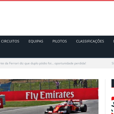
CIRCUITOS
EQUIPAS
PILOTOS
CLASSIFICAÇÕES
nte da Ferrari diz que duplo pódio foi… oportunidade perdida!
S