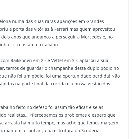
celona numa das suas raras aparições em Grandes
briu a porta das vitórias à Ferrari mas quem aproveitou
 dois anos que andamos a perseguir a Mercedes e, no
nha…», constatou o italiano.
 com Raikkonen em 2.º e Vettel em 3.º, aplacou a sua
rar, temos de guardar o champanhe deste duplo pódio no
orque não foi um pódio, foi uma oportunidade perdida! Não
ápidos na parte final da corrida e a nossa gestão dos
balho feito no defeso foi assim tão eficaz e se as
ido realistas… «Percebemos os problemas e espero que
á se arrasta há muito tempo, mas acho que temos margem
já, mantém a confiança na estrutura da Scuderia.