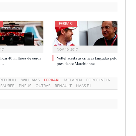
FERRARI
017
NOV 10, 2017
i ficar 40 milhões de euros
Vettel aceita as críticas lançadas pelo
ca…
presidente Marchionne
RED BULL
WILLIAMS
FERRARI
MCLAREN
FORCE INDIA
SAUBER
PNEUS
OUTRAS
RENAULT
HAAS F1