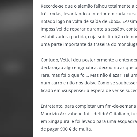
Recorde-se que o alemão falhou totalmente a q
três rodas, levantando a interior em cada cur
notado logo na volta de saída de «box». «Assim
impossível de reparar durante a sessão», conto
estabilizadora partida, cuja substituição dem
uma parte importante da traseira do monoluga
Contudo, Vettel deu posteriormente a entende
declaração algo enigmática, deixou no ar que 
rara, mas foi o que foi… Mas não é azar. Há um
num carro e não nos dois». Como se soubessem
ficado em «suspense» à espera de ver se suc
Entretanto, para completar um fim-de-semana 
Maurizio Arrivabene foi… detido! O italiano, f
em Singapura, e foi levado para uma esquadra,
de pagar 900 € de multa.