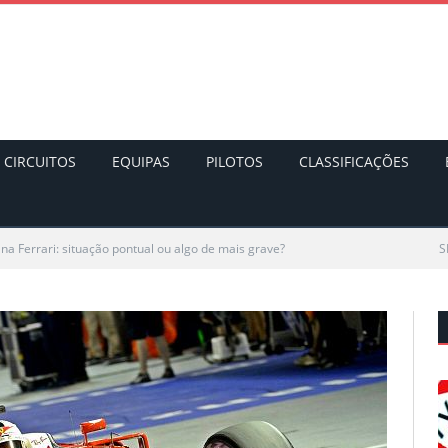
CIRCUITOS
EQUIPAS
PILOTOS
CLASSIFICAÇÕES
na Ferrari: situação pontual ou algo de mais grave?
S