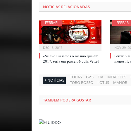
NOTÍCIAS RELACIONADAS
FERRARI
FERRARI
DEC 15, 2017
NOV 29, 2
«Se evoluíssemos o mesmo que em
Ferrari va
2017, seria um passeio!», diz Vettel
menos ri
TODAS
GP’S
FIA
MERCEDES
+ NOTÍCIAS
TORO ROSSO
LOTUS
MANOR
TAMBÉM PODERÁ GOSTAR