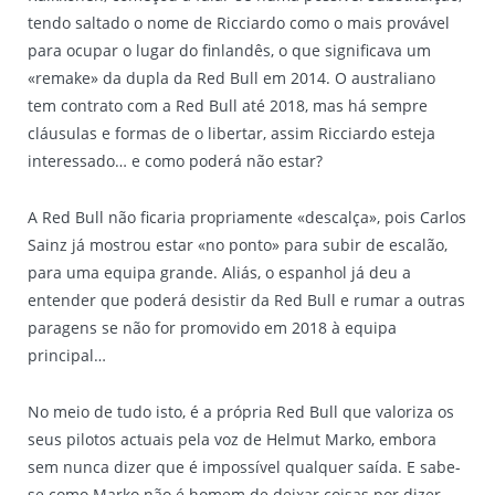
tendo saltado o nome de Ricciardo como o mais provável
para ocupar o lugar do finlandês, o que significava um
«remake» da dupla da Red Bull em 2014. O australiano
tem contrato com a Red Bull até 2018, mas há sempre
cláusulas e formas de o libertar, assim Ricciardo esteja
interessado… e como poderá não estar?
A Red Bull não ficaria propriamente «descalça», pois Carlos
Sainz já mostrou estar «no ponto» para subir de escalão,
para uma equipa grande. Aliás, o espanhol já deu a
entender que poderá desistir da Red Bull e rumar a outras
paragens se não for promovido em 2018 à equipa
principal…
No meio de tudo isto, é a própria Red Bull que valoriza os
seus pilotos actuais pela voz de Helmut Marko, embora
sem nunca dizer que é impossível qualquer saída. E sabe-
se como Marko não é homem de deixar coisas por dizer…