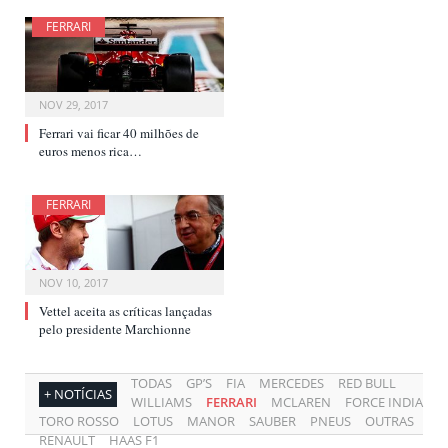
FERRARI
NOV 29, 2017
Ferrari vai ficar 40 milhões de
euros menos rica…
FERRARI
NOV 10, 2017
Vettel aceita as críticas lançadas
pelo presidente Marchionne
TODAS
GP’S
FIA
MERCEDES
RED BULL
+ NOTÍCIAS
WILLIAMS
FERRARI
MCLAREN
FORCE INDIA
TORO ROSSO
LOTUS
MANOR
SAUBER
PNEUS
OUTRAS
RENAULT
HAAS F1