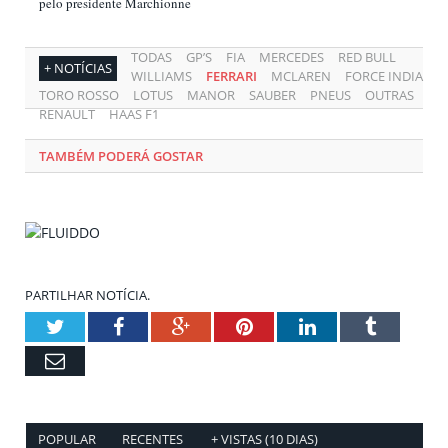
pelo presidente Marchionne
TODAS
GP’S
FIA
MERCEDES
RED BULL
+ NOTÍCIAS
WILLIAMS
FERRARI
MCLAREN
FORCE INDIA
TORO ROSSO
LOTUS
MANOR
SAUBER
PNEUS
OUTRAS
RENAULT
HAAS F1
TAMBÉM PODERÁ GOSTAR
PARTILHAR NOTÍCIA.
Twitter
Facebook
Google+
Pinterest
LinkedIn
Tumblr
Email
POPULAR
RECENTES
+ VISTAS (10 DIAS)