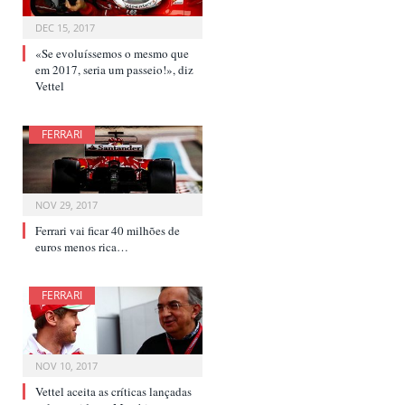
DEC 15, 2017
«Se evoluíssemos o mesmo que
em 2017, seria um passeio!», diz
Vettel
FERRARI
NOV 29, 2017
Ferrari vai ficar 40 milhões de
euros menos rica…
FERRARI
NOV 10, 2017
Vettel aceita as críticas lançadas