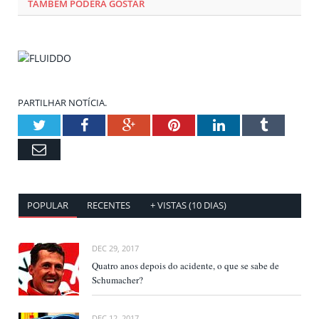
TAMBÉM PODERÁ GOSTAR
PARTILHAR NOTÍCIA.
Twitter
Facebook
Google+
Pinterest
LinkedIn
Tumblr
Email
POPULAR
RECENTES
+ VISTAS (10 DIAS)
DEC 29, 2017
Quatro anos depois do acidente, o que se sabe de
Schumacher?
DEC 12, 2017