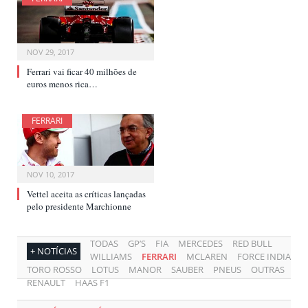
NOV 29, 2017
Ferrari vai ficar 40 milhões de
euros menos rica…
FERRARI
NOV 10, 2017
Vettel aceita as críticas lançadas
pelo presidente Marchionne
TODAS
GP’S
FIA
MERCEDES
RED BULL
+ NOTÍCIAS
WILLIAMS
FERRARI
MCLAREN
FORCE INDIA
TORO ROSSO
LOTUS
MANOR
SAUBER
PNEUS
OUTRAS
RENAULT
HAAS F1