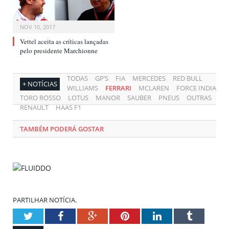
NOV 10, 2017
Vettel aceita as críticas lançadas
pelo presidente Marchionne
TODAS
GP’S
FIA
MERCEDES
RED BULL
+ NOTÍCIAS
WILLIAMS
FERRARI
MCLAREN
FORCE INDIA
TORO ROSSO
LOTUS
MANOR
SAUBER
PNEUS
OUTRAS
RENAULT
HAAS F1
TAMBÉM PODERÁ GOSTAR
PARTILHAR NOTÍCIA.
Twitter
Facebook
Google+
Pinterest
LinkedIn
Tumblr