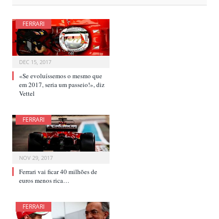
FERRARI
DEC 15, 2017
«Se evoluíssemos o mesmo que
em 2017, seria um passeio!», diz
Vettel
FERRARI
NOV 29, 2017
Ferrari vai ficar 40 milhões de
euros menos rica…
FERRARI