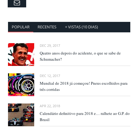
Email
POPULAR
RECENTES
+ VISTAS (10 DIAS)
DEC 29, 2017
Quatro anos depois do acidente, o que se sabe de
Schumacher?
DEC 12, 2017
Mundial de 2018 já começou! Pneus escolhidos para
três corridas
APR 22, 2018
Calendário definitivo para 2018 e… ralhete ao G.P. do
Brasil