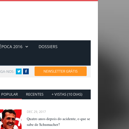
ÉPOCA 2016
DOSSIERS
NEWSLETTER GRÁTIS
IGA-NOS:
Twitter
Facebook
POPULAR
RECENTES
+ VISTAS (10 DIAS)
DEC 29, 2017
Quatro anos depois do acidente, o que se
sabe de Schumacher?