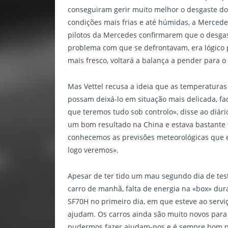
conseguiram gerir muito melhor o desgaste do
condições mais frias e até húmidas, a Mercede
pilotos da Mercedes confirmarem que o desga
problema com que se defrontavam, era lógico p
mais fresco, voltará a balança a pender para 
Mas Vettel recusa a ideia que as temperaturas
possam deixá-lo em situação mais delicada, f
que teremos tudo sob controlo», disse ao diár
um bom resultado na China e estava bastante 
conhecemos as previsões meteorológicas que 
logo veremos».
Apesar de ter tido um mau segundo dia de tes
carro de manhã, falta de energia na «box» dur
SF70H no primeiro dia, em que esteve ao serviç
ajudam. Os carros ainda são muito novos para 
pudermos fazer ajudam-nos e é sempre bom p