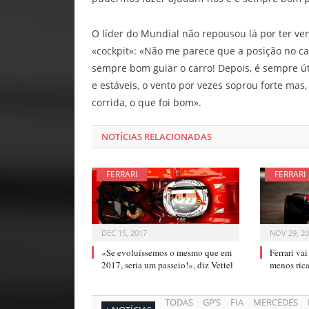
O líder do Mundial não repousou lá por ter venc
«cockpit»: «Não me parece que a posição no cam
sempre bom guiar o carro! Depois, é sempre ú
e estáveis, o vento por vezes soprou forte mas
corrida, o que foi bom».
NOTÍCIAS RELACIONADAS
FERRARI
FERRARI
DEC 15, 2017
NOV 29, 2
«Se evoluíssemos o mesmo que em
Ferrari va
2017, seria um passeio!», diz Vettel
menos ri
TODAS
GP’S
FIA
MERCEDES