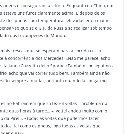
s pneus e conseguiram a vitória. Enquanto na China, em
s esteve uns furos claramente acima. E depois de os
ste dos pneus com temperaturas elevadas era o maior
ensar-se que se o G.P. da Rússia se realizar sob tempo
o lado dos tricampeões do Mundo.
 mais frescas que se esperam para a corrida russa
ace à concorrência dos Mercedes: «Não me parece, acho
io italiano «Gazzetta dello Sport». «Também conseguimos
frio, acho que vai correr tudo bem. Também ainda não
estão sempre a mudar, portanto quando lá chegarmos
tes no Bahrain em que só fez 64 voltas – problema no
ante duas horas à tarde… –, Vettel andou muito com o
o da Pirelli. «Todas as voltas que pudermos fazer
todos, tal como os pneus, logo todas as voltas que
oder guiar».