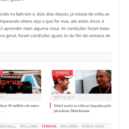
ido no Bahrain e, dois dias depois, já estava de volta ao
peonato altere seja o que for mas, até antes disso, é
til aprender mais alguma coisa. As condições foram boas
, no geral, foram condições iguais às do fim-de-semana de
FERRARI
017
NOV 10, 2017
i ficar 40 milhões de euros
Vettel aceita as críticas lançadas pelo
ca…
presidente Marchionne
RED BULL
WILLIAMS
FERRARI
MCLAREN
FORCE INDIA