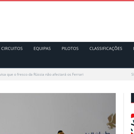
CIRCUITOS
EQUIPAS
PILOTOS
CLASSIFICAÇÕES
visa que o fresco da Rússia não afectará os Ferrari
S