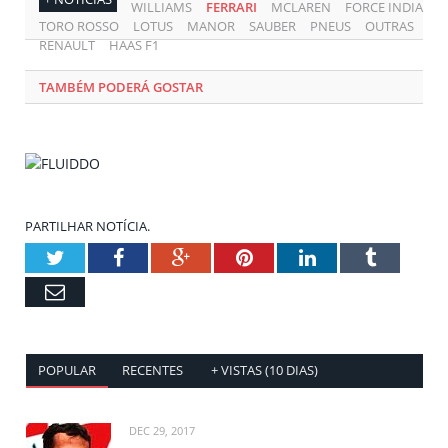
WILLIAMS
FERRARI
MCLAREN
FORCE INDIA
TORO ROSSO
LOTUS
MANOR
SAUBER
PNEUS
OUTRAS
RENAULT
HAAS F1
TAMBÉM PODERÁ GOSTAR
PARTILHAR NOTÍCIA.
Twitter
Facebook
Google+
Pinterest
LinkedIn
Tumblr
Email
POPULAR
RECENTES
+ VISTAS (10 DIAS)
DEC 29, 2017