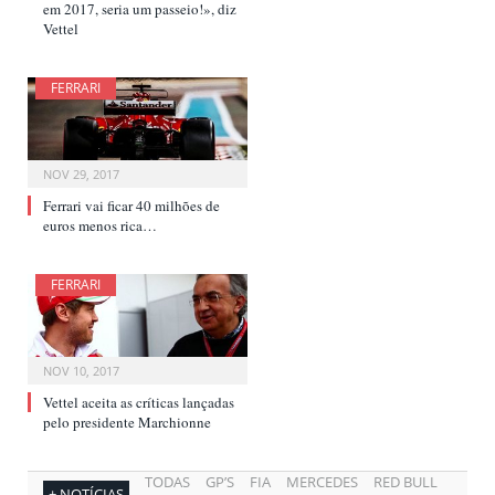
em 2017, seria um passeio!», diz
Vettel
FERRARI
NOV 29, 2017
Ferrari vai ficar 40 milhões de
euros menos rica…
FERRARI
NOV 10, 2017
Vettel aceita as críticas lançadas
pelo presidente Marchionne
TODAS
GP’S
FIA
MERCEDES
RED BULL
+ NOTÍCIAS