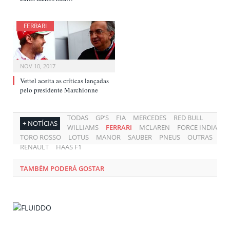
FERRARI
NOV 10, 2017
Vettel aceita as críticas lançadas
pelo presidente Marchionne
TODAS
GP’S
FIA
MERCEDES
RED BULL
+ NOTÍCIAS
WILLIAMS
FERRARI
MCLAREN
FORCE INDIA
TORO ROSSO
LOTUS
MANOR
SAUBER
PNEUS
OUTRAS
RENAULT
HAAS F1
TAMBÉM PODERÁ GOSTAR