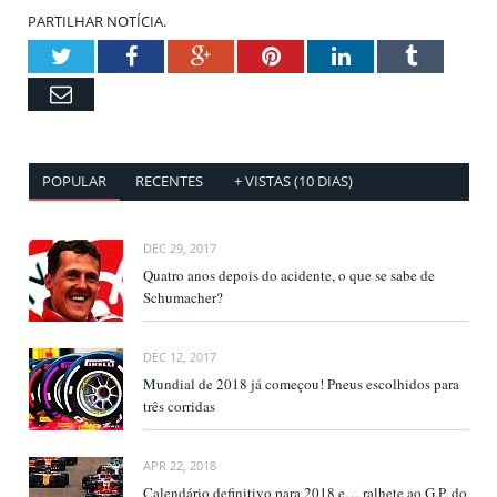
PARTILHAR NOTÍCIA.
Twitter
Facebook
Google+
Pinterest
LinkedIn
Tumblr
Email
POPULAR
RECENTES
+ VISTAS (10 DIAS)
DEC 29, 2017
Quatro anos depois do acidente, o que se sabe de
Schumacher?
DEC 12, 2017
Mundial de 2018 já começou! Pneus escolhidos para
três corridas
APR 22, 2018
Calendário definitivo para 2018 e… ralhete ao G.P. do