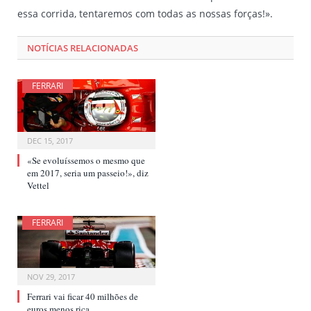
essa corrida, tentaremos com todas as nossas forças!».
NOTÍCIAS RELACIONADAS
FERRARI
DEC 15, 2017
«Se evoluíssemos o mesmo que
em 2017, seria um passeio!», diz
Vettel
FERRARI
NOV 29, 2017
Ferrari vai ficar 40 milhões de
euros menos rica…