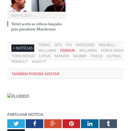
NOV 10, 2017
Vettel aceita as críticas lançadas
pelo presidente Marchionne
TODAS
GP’S
FIA
MERCEDES
RED BULL
+ NOTÍCIAS
WILLIAMS
FERRARI
MCLAREN
FORCE INDIA
TORO ROSSO
LOTUS
MANOR
SAUBER
PNEUS
OUTRAS
RENAULT
HAAS F1
TAMBÉM PODERÁ GOSTAR
PARTILHAR NOTÍCIA.
Twitter
Facebook
Google+
Pinterest
LinkedIn
Tumblr