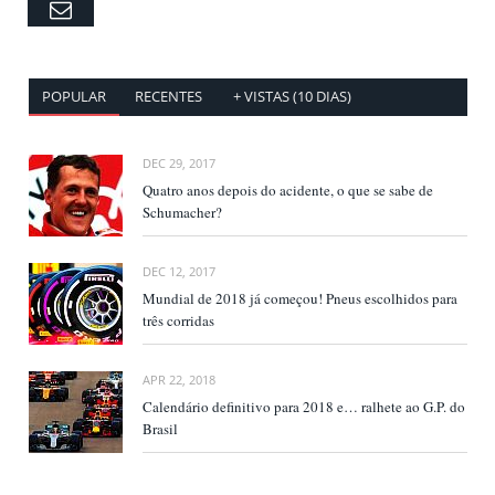
Email
POPULAR
RECENTES
+ VISTAS (10 DIAS)
DEC 29, 2017
Quatro anos depois do acidente, o que se sabe de
Schumacher?
DEC 12, 2017
Mundial de 2018 já começou! Pneus escolhidos para
três corridas
APR 22, 2018
Calendário definitivo para 2018 e… ralhete ao G.P. do
Brasil