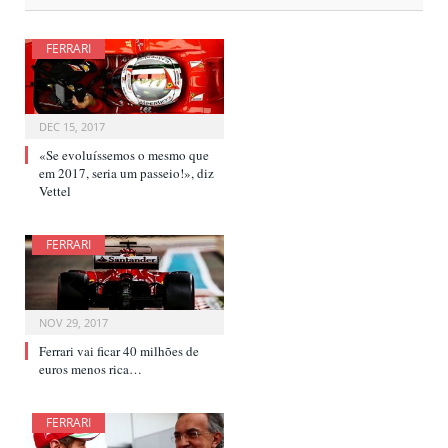
FERRARI
DEC 15, 2017
«Se evoluíssemos o mesmo que
em 2017, seria um passeio!», diz
Vettel
FERRARI
NOV 29, 2017
Ferrari vai ficar 40 milhões de
euros menos rica…
FERRARI