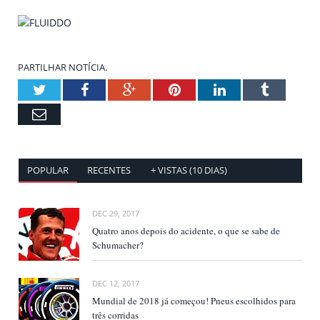
PARTILHAR NOTÍCIA.
Twitter
Facebook
Google+
Pinterest
LinkedIn
Tumblr
Email
POPULAR
RECENTES
+ VISTAS (10 DIAS)
DEC 29, 2017
Quatro anos depois do acidente, o que se sabe de
Schumacher?
DEC 12, 2017
Mundial de 2018 já começou! Pneus escolhidos para
três corridas