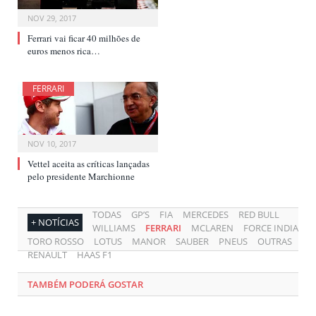
NOV 29, 2017
Ferrari vai ficar 40 milhões de
euros menos rica…
FERRARI
NOV 10, 2017
Vettel aceita as críticas lançadas
pelo presidente Marchionne
TODAS
GP’S
FIA
MERCEDES
RED BULL
+ NOTÍCIAS
WILLIAMS
FERRARI
MCLAREN
FORCE INDIA
TORO ROSSO
LOTUS
MANOR
SAUBER
PNEUS
OUTRAS
RENAULT
HAAS F1
TAMBÉM PODERÁ GOSTAR